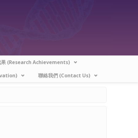
 (Research Achievements)
vation)
聯絡我們 (Contact Us)