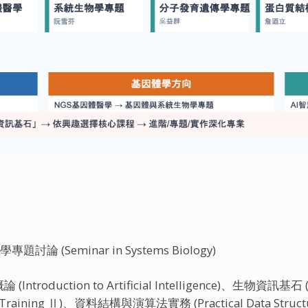
專題討論 (Seminar in Systems Biology)
Introduction to Artificial Intelligence)、生物資訊基石 (
aining Ⅱ)、資料結構與演算法實務 (Practical Data Struc