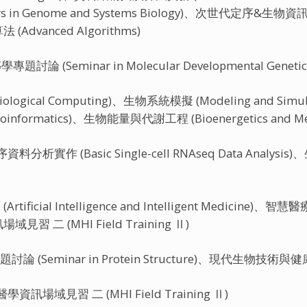
rs in Genome and Systems Biology)、次世代定序&生物資訊
 (Advanced Algorithms)
討論 (Seminar in Molecular Developmental Genetic
ological Computing)、生物系統模擬 (Modeling and Simul
Bioinformatics)、生物能量與代謝工程 (Bioenergetics and Meta
資料分析實作 (Basic Single-cell RNAseq Data Analysis
ificial Intelligence and Intelligent Medicine)、
場域見習 二 (MHI Field Training Ⅱ)
論 (Seminar in Protein Structure)、現代生物技術與健康 (Mo
康醫學資訊場域見習 二 (MHI Field Training Ⅱ)