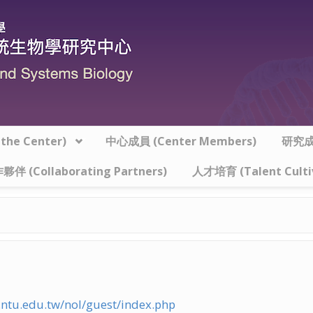
he Center)
中心成員 (Center Members)
研究成果
夥伴 (Collaborating Partners)
人才培育 (Talent Culti
l.ntu.edu.tw/nol/guest/index.php